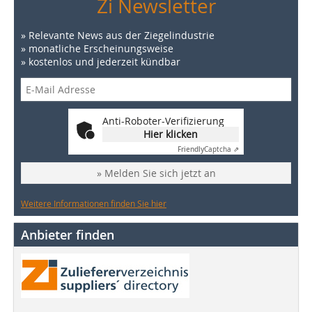
Zi Newsletter
» Relevante News aus der Ziegelindustrie
» monatliche Erscheinungsweise
» kostenlos und jederzeit kündbar
Anti-Roboter-Verifizierung
Hier klicken
Friendly
Captcha ⇗
» Melden Sie sich jetzt an
Weitere Informationen finden Sie hier
Anbieter finden