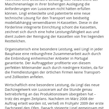
Maschinenanlage in ihrer bisherigen Auslegung die
Anforderungen von Lusoceram nicht hätten erfüllen
können. Lingl entwickelte und patentierte eine neue
technische Lösung für den Transport von beidseitig
modellabhängig verwendbaren H-Kassetten. Diese in die
Förderlinie integrierte Einrichtung schont die Kassetten,
zeichnet sich durch eine hohe Leistungsfähigkeit aus und
dient zudem der Reinigung der Kassetten von frei liegenden
Restteilchen.
Organisatorisch eine besondere Leistung, weil Lingl in jeder
Bauphase eine reibungsfreie Zusammenarbeit auch durch
die Einbindung einheimischer Anbieter in Portugal
garantierte. Der Auftraggeber profitierte von diesem
perfekten Miteinander auch durch niedrigere Kosten, da für
die Fremdleistungen der örtlichen Firmen keine Transport-
und Zollkosten anfielen.
Wirtschaftlich eine besondere Leistung, da Lingl das neue
Dachziegelwerk von Lusoceram auf die Stunde genau
betriebsfertig an das Produktionsteam übergeben hat –
trotz des engen Zeitplans. Nachdem im März 2008 der
Auftrag erteilt worden ist, verließ im Frühjahr 2009 der erste
Dachziegel den Ofen. Danach steigerte Lingl gemeinsam mit