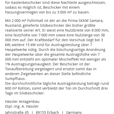
für Kastenbeschicker sind diese Nachteile ausgeschlossen,
sodass es möglich ist, Beschicker mit einem
Fassungsvermögen von bis zu 3 000 m³ zu bauen.
Mit 2 000 m³ Füllinhalt ist der an die Firma SKKM Samara,
Russland, gelieferte Silobeschicker der bisher größte
realisierte seiner Art. Er weist eine Nutzbreite von 8 000 mm,
eine Nutzhöhe von 7 000 mm sowie eine Nutzlänge von 38
000 mm auf. Der Kraftbedarf für den Vorschub liegt bei 3
kW, weitere 15 kW sind für Austragsleistung über 7
Haspelwerke nötig. Durch die böschungsartige Anordnung
der Haspelwerke über die gesamte Austragshöhe von 7
000 mm entsteht ein optimaler Misch­effekt mit weniger als
1% Austragsungenauigkeit. Der Beschicker ist der
Tonaufbereitung vorgelagert und ersetzt somit das in
anderen Ziegelwerken an dieser Stelle befindliche
Sumpfhaus.
Die durchschnittliche tägliche Austragsleistung beträgt rund
600 m³ Rohton, somit verbleibt der Ton im Durchschnitt drei
Tage im Silobeschicker.
Hässler Anlagenbau
Dipl.-Ing. A. Hässler
Jahnstraße 45 I 89155 Erbach I Germany