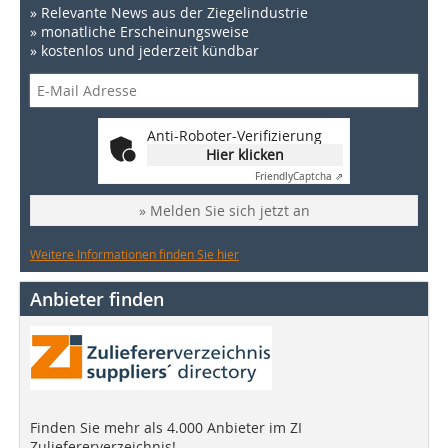
» Relevante News aus der Ziegelindustrie
» monatliche Erscheinungsweise
» kostenlos und jederzeit kündbar
Anti-Roboter-Verifizierung
Hier klicken
Friendly
Captcha ⇗
» Melden Sie sich jetzt an
Weitere Informationen finden Sie hier
Anbieter finden
Finden Sie mehr als 4.000 Anbieter im ZI
Zuliefererverzeichnis!