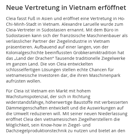
Neue Vertretung in ­Vietnam erföffnet
Cleia fasst Fuß in Asien und eröffnet eine Vertretung in Ho-
Chi-Minh-Stadt in Vietnam. Alexandre Laruelle wurde zum
Cleia-Vertreter in Südostasien ernannt. Mit dem Büro in
Süd­ostasien kann sich der französische Maschinenbauer als
verlässlicher Partner der Ziegelindustrie in Vietnam
präsentieren. Aufbauend auf einer langen, von der
Kolonialgeschichte beeinflussten Grobkeramiktradition hat
das „Land der Drachen“ Tausende traditionelle Ziegelwerke
im ganzen Land. Die von Cleia entwickelten
schlüsselfertigen Lösungen stellen echte Chancen für
vietnamesische Investoren dar, die ihren Maschinenpark
aufrüsten wollen.
Für Cleia ist Vietnam ein Markt mit hohem
Wachstumspotenzial, der sich in Richtung
widerstandsfähige, höherwertige Baustoffe mit verbesserten
Dämmeigenschaften entwickelt und die Auswirkungen auf
die Umwelt reduzieren will. Mit seiner neuen Niederlassung
eröffnet Cleia den vietnamesischen Ziegelherstellern die
Möglichkeit, sein Know-how in Ziegel- und
Dachziegelproduktionstechnik zu nutzen und bietet an den