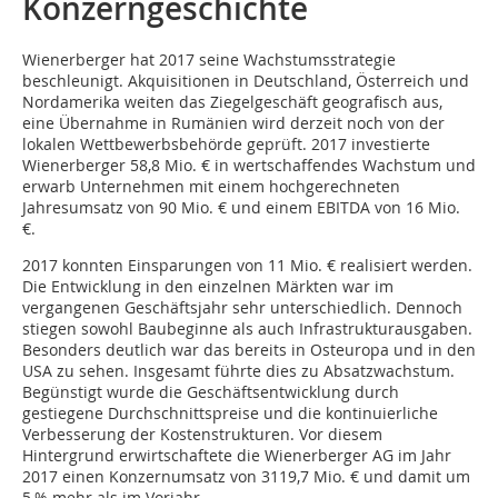
Konzerngeschichte
Wienerberger hat 2017 seine Wachstumsstrategie
beschleunigt. Akquisitionen in Deutschland, Österreich und
Nordamerika weiten das Ziegelgeschäft geografisch aus,
eine Übernahme in Rumänien wird derzeit noch von der
lokalen Wettbewerbsbehörde geprüft. 2017 investierte
Wienerberger 58,8 Mio. € in wertschaffendes Wachstum und
erwarb Unternehmen mit einem hochgerechneten
Jahresumsatz von 90 Mio. € und einem EBITDA von 16 Mio.
€.
2017 konnten Einsparungen von 11 Mio. € realisiert werden.
Die Entwicklung in den einzelnen Märkten war im
vergangenen Geschäftsjahr sehr unterschiedlich. Dennoch
stiegen sowohl Baubeginne als auch Infrastrukturausgaben.
Besonders deutlich war das bereits in Osteuropa und in den
USA zu sehen. Insgesamt führte dies zu Absatzwachstum.
Begünstigt wurde die Geschäftsentwicklung durch
gestiegene Durchschnittspreise und die kontinuierliche
Verbesserung der Kostenstrukturen. Vor diesem
Hintergrund erwirtschaftete die Wienerberger AG im Jahr
2017 einen Konzernumsatz von 3119,7 Mio. € und damit um
5 % mehr als im Vorjahr.