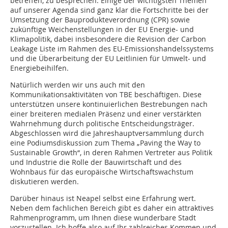
betreffen, zu besprechen. Einige der wichtigsten Themen
auf unserer Agenda sind ganz klar die Fortschritte bei der
Umsetzung der Bauprodukteverordnung (CPR) sowie
zukünftige Weichenstellungen in der EU Energie- und
Klimapolitik, dabei insbesondere die Revision der Carbon
Leakage Liste im Rahmen des EU-Emissionshandelssystems
und die Überarbeitung der EU Leitlinien für Umwelt- und
Energiebeihilfen.
Natürlich werden wir uns auch mit den
Kommunikationsaktivitäten von TBE beschäftigen. Diese
unterstützen unsere kontinuierlichen Bestrebungen nach
einer breiteren medialen Präsenz und einer verstärkten
Wahrnehmung durch politische Entscheidungsträger.
Abgeschlossen wird die Jahreshauptversammlung durch
eine Podiumsdiskussion zum Thema „Paving the Way to
Sustainable Growth“, in deren Rahmen Vertreter aus Politik
und Industrie die Rolle der Bauwirtschaft und des
Wohnbaus für das europäische Wirtschaftswachstum
diskutieren werden.
Darüber hinaus ist Neapel selbst eine Erfahrung wert.
Neben dem fachlichen Bereich gibt es daher ein attraktives
Rahmenprogramm, um Ihnen diese wunderbare Stadt
vorzustellen. Ich hoffe also auf Ihr zahlreiches Kommen und