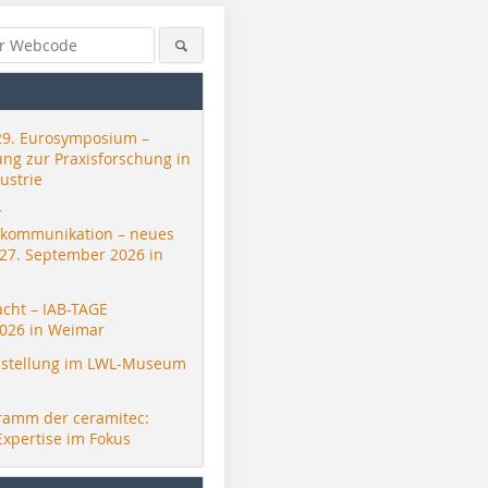
29. Eurosymposium –
ung zur Praxisforschung in
ustrie
r
skommunikation – neues
 27. September 2026 in
acht – IAB-TAGE
026 in Weimar
stellung im LWL-Museum
ramm der ceramitec:
Expertise im Fokus