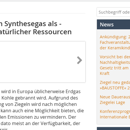
 Synthesegas als ­
News
atürlicher Ressourcen
Ankündigung: 
Fachveranstalt
der Keramikind
Vorsicht bei de
Nachhaltigkeit
Gesetz tritt am
Kraft
Ziegel neu ged
»BAUSTOFFE« 2
n wird in Europa üblicherweise Erdgas
Neue Daueraus
t Kohle gebrannt wird. Aufgrund des
Ziegelei Lage
ng von Ziegeln wird nach möglichen
 kann auch eine Möglichkeit bieten, die
Konferenzprog
en Emissionen zu vermindern. Der
Internationale 
s dato meist an der Verfügbarkeit, der
eis.