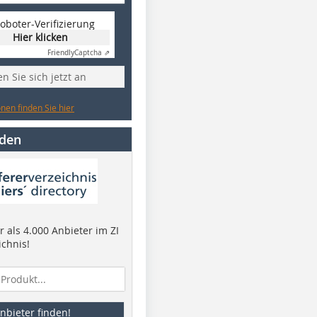
oboter-Verifizierung
Hier klicken
Friendly
Captcha ⇗
n Sie sich jetzt an
nen finden Sie hier
nden
 als 4.000 Anbieter im ZI
ichnis!
nbieter finden!