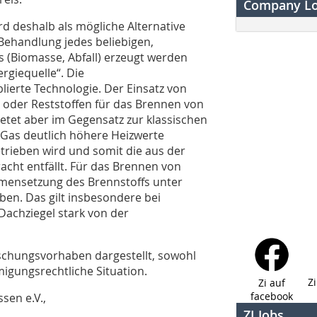
Company L
d deshalb als mögliche Alternative
Behandlung jedes beliebigen,
s (Biomasse, Abfall) erzeugt werden
rgiequelle“. Die
lierte Technologie. Der Einsatz von
 oder Reststoffen für das Brennen von
ietet aber im Gegensatz zur klassischen
 Gas deutlich höhere Heizwerte
etrieben wird und somit die aus der
fracht entfällt. Für das Brennen von
mensetzung des Brennstoffs unter
en. Das gilt insbesondere bei
 Dachziegel stark von der
schungsvorhaben dargestellt, sowohl
migungsrechtliche Situation.
Z
Zi auf
facebook
sen e.V.,
ZI Jobs