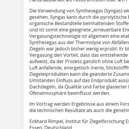
Die Verwendung von Synthesegas (Syngas) wir
gesehen. Syngas kann durch die pyrolytische 
organische Bestandteile beinhaltenden Stoffe
und ist somit eine geeignete „erneuerbare Ene
Vergasungstechnologie ist allgemein eine etab
Synthesegas aus der Thermolyse von Abfällen
Ziegeln war jedoch bisher wenig erprobt. Er b
Vergasung den Vorteil, dass das entstehende
aufweist, da der Prozess gänzlich ohne Luft b
Luft anfallende, energetisch inerte, Stickstoff
Ziegeleiprodukten kann die geänderte Zusam
Umständen Einfluss auf das Endprodukt ausüb
Dachziegeln, da Qualität und Farbe glasierter
Ofenatmosphäre beeinflusst werden.
Im Vortrag werden Ergebnisse aus einem For
die technischen Resultate als auch die geneh
Eckhard Rimpel, Institut für Ziegelforschung Es
Essen, Deutschland