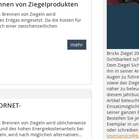
nnen von ­Ziegelprodukten
s Brennen von Ziegeln wird
s Erdgas eingesetzt. Da die Kosten für
ch einer zwischenzeitlichen
mehr
Bricks Ziegel 20
Sichtbarkeit sc
Dem Ziegel Sich
ihn in seiner A
Augen zu führe
sowie das Ziege
näher zu beleu
diesem Jahrbuc
Artikel beleuch
CORNET-
Einsatzmöglichk
seiner ganzen 
Bestellen Sie je
s Brennen von Ziegeln wird üblicherweise
Exemplar in u
rund des hohen Energiekostenanteils bei
oder schreiben 
eln, wird nach möglichen alternativen...
leserservice@b