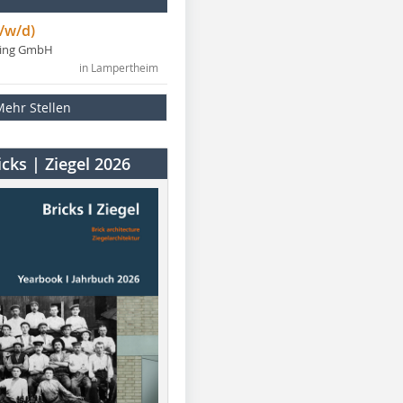
/w/d)
ning GmbH
in Lampertheim
Mehr Stellen
cks | Ziegel 2026