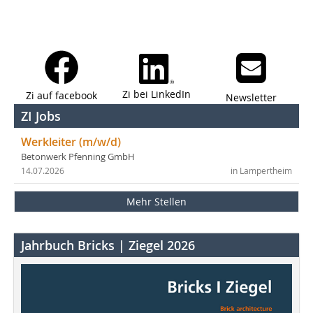
Zi bei LinkedIn
Zi auf facebook
Newsletter
ZI Jobs
Werkleiter (m/w/d)
Betonwerk Pfenning GmbH
14.07.2026
in Lampertheim
Mehr Stellen
Jahrbuch Bricks | Ziegel 2026