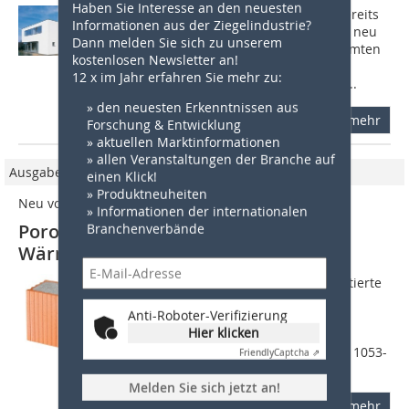
Haben Sie Interesse an den neuesten
Einige Jahre wohnte Familie Roider bereits
Informationen aus der Ziegelindustrie?
in unmittelbarer Sichtweite ihres nun neu
Dann melden Sie sich zu unserem
gebauten Einfamilienhauses. Sie träumten
kostenlosen Newsletter an!
davon, auf diesem etwas verwilderten
12 x im Jahr erfahren Sie mehr zu:
Grundstück am Ortsrand von Laaber,...
» den neuesten Erkenntnissen aus
mehr
Forschung & Entwicklung
» aktuellen Marktinformationen
» allen Veranstaltungen der Branche auf
Ausgabe 04/2009
einen Klick!
» Produktneuheiten
Neu von Schlagmann Poroton
» Informationen der internationalen
Branchenverbände
Poroton-WDF – die keramische
Wärmedämmfassade
Auf der Bau 2009 in München präsentierte
Schlagmann eine ökologische
Anti-Roboter-Verifizierung
Fassadendämmung: Poroton-WDF ist
Hier klicken
faktisch gesehen ein zweischaliges
Mauerwerk mit Putzschicht (nach DIN 1053-
Friendly
Captcha ⇗
1:1996-11...
Melden Sie sich jetzt an!
mehr