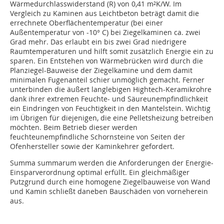
Wärmedurchlasswiderstand (R) von 0,41 m²K/W. Im
Vergleich zu Kaminen aus Leichtbeton beträgt damit die
errechnete Oberflächentemperatur (bei einer
Außentemperatur von -10° C) bei Ziegelkaminen ca. zwei
Grad mehr. Das erlaubt ein bis zwei Grad niedrigere
Raumtemperaturen und hilft somit zusätzlich Energie ein zu
sparen. Ein Entstehen von Wärmebrücken wird durch die
Planziegel-Bauweise der Ziegelkamine und dem damit
minimalen Fugenanteil schier unmöglich gemacht. Ferner
unterbinden die äußert langlebigen Hightech-Keramikrohre
dank ihrer extremen Feuchte- und Säureunempfindlichkeit
ein Eindringen von Feuchtigkeit in den Mantelstein. Wichtig
im Übrigen für diejenigen, die eine Pelletsheizung betreiben
möchten. Beim Betrieb dieser werden
feuchteunempfindliche Schornsteine von Seiten der
Ofenhersteller sowie der Kaminkehrer gefordert.
Summa summarum werden die Anforderungen der Energie-
Einsparverordnung optimal erfüllt. Ein gleichmäßiger
Putzgrund durch eine homogene Ziegelbauweise von Wand
und Kamin schließt daneben Bauschäden von vorneherein
aus.