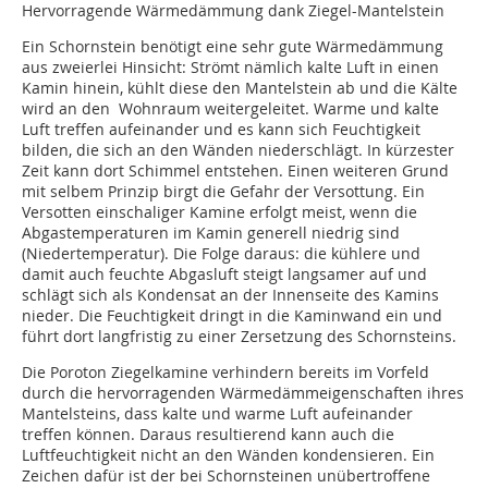
Hervorragende Wärmedämmung dank Ziegel-Mantelstein
Ein Schornstein benötigt eine sehr gute Wärmedämmung
aus zweierlei Hinsicht: Strömt nämlich kalte Luft in einen
Kamin hinein, kühlt diese den Mantelstein ab und die Kälte
wird an den Wohnraum weitergeleitet. Warme und kalte
Luft treffen aufeinander und es kann sich Feuchtigkeit
bilden, die sich an den Wänden niederschlägt. In kürzester
Zeit kann dort Schimmel entstehen. Einen weiteren Grund
mit selbem Prinzip birgt die Gefahr der Versottung. Ein
Versotten einschaliger Kamine erfolgt meist, wenn die
Abgastemperaturen im Kamin generell niedrig sind
(Niedertemperatur). Die Folge daraus: die kühlere und
damit auch feuchte Abgasluft steigt langsamer auf und
schlägt sich als Kondensat an der Innenseite des Kamins
nieder. Die Feuchtigkeit dringt in die Kaminwand ein und
führt dort langfristig zu einer Zersetzung des Schornsteins.
Die Poroton Ziegelkamine verhindern bereits im Vorfeld
durch die hervorragenden Wärmedämmeigenschaften ihres
Mantelsteins, dass kalte und warme Luft aufeinander
treffen können. Daraus resultierend kann auch die
Luftfeuchtigkeit nicht an den Wänden kondensieren. Ein
Zeichen dafür ist der bei Schornsteinen unübertroffene