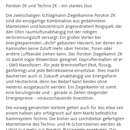
Poroton ZK und Techno ZK – ein starkes Duo
Die zweischaligen Schlagmann-Ziegelkamine Poroton ZK
sind die einzigartige Kombination aus gedämmtem
Mantelstein und konzentrisch angeordnetem Ringspalt, der
den Ofen raumluftunabhängig mit der nötigen
Verbrennungsluft versorgt. Ein großer Vorteil bei
energiesparenden „dicht“ gebauten Häusern, bei denen ein
Kaminofen keine Zuluft mehr über Fenster, Türen oder
andere Luftkanäle ziehen kann. Der Poroton Ziegelkamin ZK
ist damit sogar Blowerdoor-geeignet. Geprüftermaßen ist er
– GW3 klassifiziert –für jede Brennstoffart (fest, flüssig,
gasförmig) und jede Betriebsweise einsetzbar. Dies macht
Bauherren auch in Zukunft unabhängig von Energieform
und Heiztechnik, denn bei Bedarf kann beides ohne
weiteres ausgetauscht werden. Ein Ziegelkamin ist somit
eine beruhigende und – gerade in Zeiten steigender
Energiepreise – vorausschauende Investition.
Die vorweg genannten Vorteile gelten auch für das etwa seit
einem halben Jahr erfolgreich auf dem Markt befindliche
Kaminsystem Techno. Die bisher aus Leichtbeton gefertigten
Mantelsteine des Techno- und HI-Schornsteines werden ab
sofort nur mehr aus Poroton-Planziegeln angeboten. Das