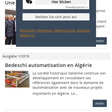
Une usine clé en main à Tizi Ouzou
Hier klicken
Friendly
Captcha ⇗
1 Introduction Moderniser pour lentreprise
Marcheluzzo, cela signifie avant tout
Melden Sie sich jetzt an!
simplifier les installations pour que le client
final puisse les utiliser facilement en ayant
Beispiele, Hinweise: Datenschutz, Analyse,
recours aux...
Widerruf
mehr
Ausgabe 1/2018
Bedeschi automatisation en Algérie
La société historique italienne continue son
développement en consolidant ses
références également dans le domaine de
lautomatisation avec de nouveaux projets
importants en Algérie. Le...
mehr