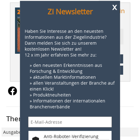
x
Zi Newsletter
Dieser Artikel erschien in
ZI 2/2017
Haben Sie Interesse an den neuesten
Ressort: Company Profiles |
Informationen aus der Ziegelindustrie?
Werksbeschreibung
Dann melden Sie sich zu unserem
kostenlosen Newsletter an!
12 x im Jahr erfahren Sie mehr zu:
Abonnement
» den neuesten Erkenntnissen aus
Inhaltsverzeichnis
Forschung & Entwicklung
» aktuellen Marktinformationen
» allen Veranstaltungen der Branche auf
einen Klick!
» Produktneuheiten
» Informationen der internationalen
Branchenverbände
Thematisch passende Artikel:
Ausgabe 2/2017
Anti-Roboter-Verifizierung