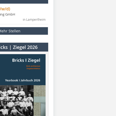
/w/d)
ning GmbH
in Lampertheim
Mehr Stellen
cks | Ziegel 2026