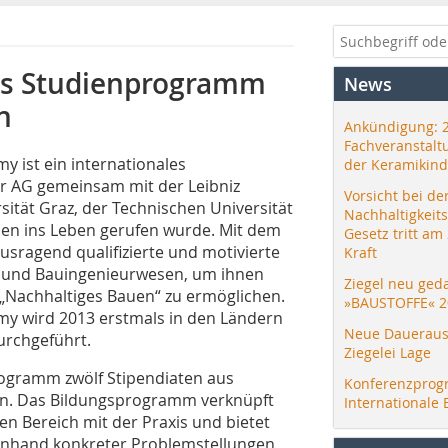
es Studienprogramm
News
n
Ankündigung: 
Fachveranstalt
y ist ein internationales
der Keramikind
r AG gemeinsam mit der Leibniz
Vorsicht bei de
sität Graz, der Technischen Universität
Nachhaltigkeit
ien ins Leben gerufen wurde. Mit dem
Gesetz tritt am
usragend qualifizierte und motivierte
Kraft
r und Bauingenieurwesen, um ihnen
Ziegel neu ged
 „Nachhaltiges Bauen“ zu ermöglichen.
»BAUSTOFFE« 2
my wird 2013 erstmals in den Ländern
Neue Daueraus
urchgeführt.
Ziegelei Lage
ogramm zwölf Stipendiaten aus
Konferenzprog
en. Das Bildungsprogramm verknüpft
Internationale 
n Bereich mit der Praxis und bietet
 anhand konkreter Problemstellungen