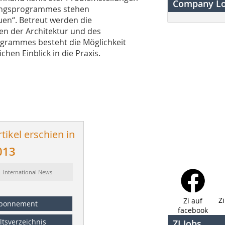
Company L
dungsprogrammes stehen
en“. Betreut werden die
n der Architektur und des
grammes ­besteht die Möglichkeit
chen Einblick in die Praxis.
tikel erschien in
013
: International News
Z
Zi auf
bonnement
facebook
ltsverzeichnis
ZI Jobs