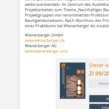
weiterzuentwickeln. Im Zentrum des Ausbil
Projektarbeiten zum Thema „Nachhaltiges Bau
Projektgruppen von renommierten Professore
Bauingenieurwesens. Nach Abschluss des Pro
eines Praktikums bei ­Wienerberger als zusätzli
Wienerberger GmbH
www.wienerberger.de
Wienerberger AG
www.wienerberger.com
Dieser Ar
ZI 09/2
Ressort
A
Inha