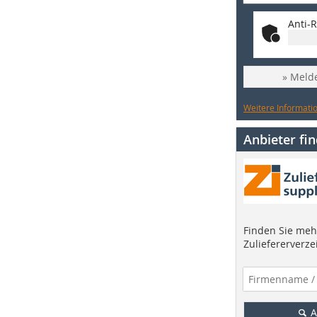
Anti-R
» Melde
Weitere Informatio
Anbieter fi
Finden Sie mehr
Zuliefererverze
A