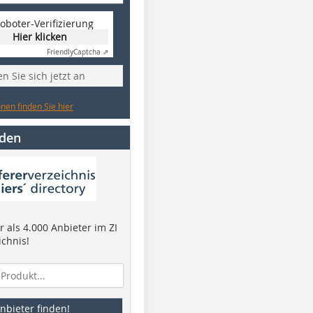
oboter-Verifizierung
Hier klicken
Friendly
Captcha ⇗
n Sie sich jetzt an
nen finden Sie hier
nden
 als 4.000 Anbieter im ZI
ichnis!
nbieter finden!