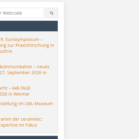
29. Eurosymposium –
ung zur Praxisforschung in
ustrie
r
skommunikation – neues
 27. September 2026 in
acht – IAB-TAGE
026 in Weimar
stellung im LWL-Museum
ramm der ceramitec:
Expertise im Fokus