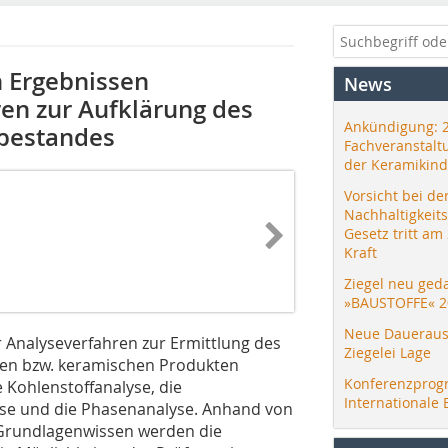
 Ergebnissen
News
en zur Aufklärung des
Ankündigung: 
bestandes
Fachveranstalt
der Keramikind
Vorsicht bei de
Nachhaltigkeit
Gesetz tritt am
Kraft
Ziegel neu ged
»BAUSTOFFE« 2
Neue Daueraus
 Analyseverfahren zur Ermittlung des
Ziegelei Lage
fen bzw. keramischen Produkten
Konferenzprog
 Kohlenstoffanalyse, die
Internationale 
se und die Phasenanalyse. Anhand von
 Grundlagenwissen werden die