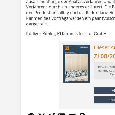
Zusammenhänge der Analyseverfahren und die
Verfahrens durch ein anderes erläutert. Die 
den Produktionsalltag und die Redundanz eini
Rahmen des Vortrags werden ein paar typische
dargestellt.
Rüdiger Köhler, KI Keramik-Institut GmbH
Dieser Ar
ZI 08/2
Ressort: 56t
Training Cou
Zie
A
Inha