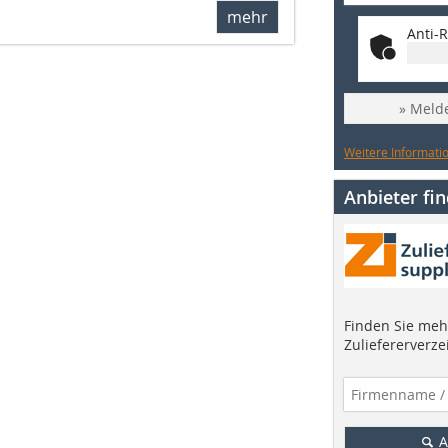
mehr
Anti-R
» Melde
Weitere Informatio
Anbieter fi
Finden Sie mehr
Zuliefererverze
A