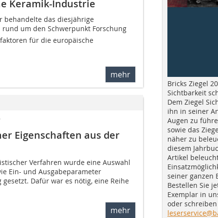
he Keramik-Industrie
 behandelte das diesjährige
rund um den Schwerpunkt Forschung
sfaktoren für die europäische
mehr
Bricks Ziegel 20
Sichtbarkeit sc
Dem Ziegel Sich
ihn in seiner A
r
Augen zu führe
sowie das Ziege
er Eigenschaften aus der
näher zu beleu
diesem Jahrbuc
Artikel beleuch
atistischer Verfahren wurde eine Auswahl
Einsatzmöglichk
wie Ein- und Ausgabeparameter
seiner ganzen 
gesetzt. Dafür war es nötig, eine Reihe
Bestellen Sie je
Exemplar in u
oder schreiben 
mehr
leserservice@b