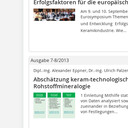
Erfolgsfaktoren für die europäisc
Am 9. und 10. September
Eurosymposium Themen 
und Entwicklung  Erfolg
Keramikindustrie. Wie...
Ausgabe 7-8/2013
Dipl.-Ing. Alexander Eppner, Dr.-Ing. Ulrich Palze
Abschätzung keram-technologisch
Rohstoffmineralogie
1 Einleitung Mithilfe st
von Daten analysiert so
zueinander in Beziehung 
von Festlegungen...