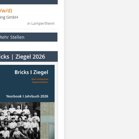
/w/d)
ning GmbH
in Lampertheim
Mehr Stellen
cks | Ziegel 2026