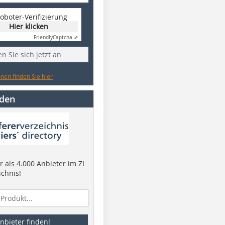
oboter-Verifizierung
Hier klicken
Friendly
Captcha ⇗
n Sie sich jetzt an
nen finden Sie hier
nden
 als 4.000 Anbieter im ZI
ichnis!
nbieter finden!