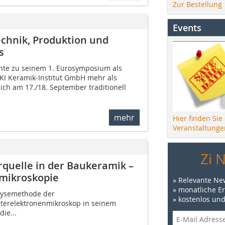
Zur Bestellung
Events
chnik, Produktion und
s
onnte zu seinem 1. Eurosymposium als
r KI Keramik-Institut GmbH mehr als
ich am 17./18. September traditionell
mehr
Hier finden Sie
Veranstaltunge
Zi 
rquelle in der Baukeramik –
nmikroskopie
» Relevante Ne
» monatliche E
alysemethode der
» kostenlos un
sterelektronenmikroskop in seinem
ie...