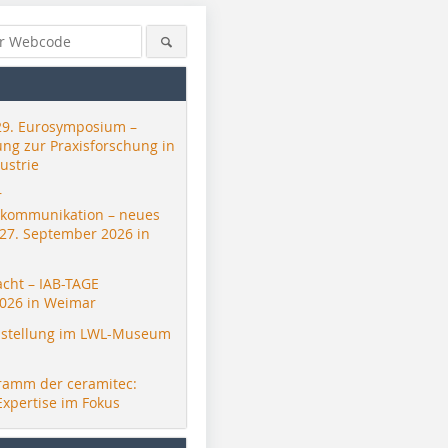
29. Eurosymposium –
ung zur Praxisforschung in
ustrie
r
skommunikation – neues
 27. September 2026 in
acht – IAB-TAGE
026 in Weimar
stellung im LWL-Museum
ramm der ceramitec:
Expertise im Fokus