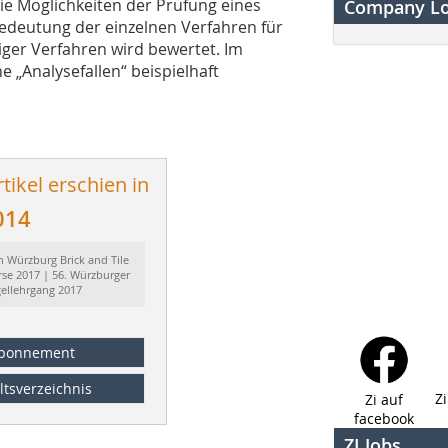
 Möglichkeiten der Prüfung eines
Company L
Bedeutung der einzelnen Verfahren für
ger Verfahren wird bewertet. Im
 „Analysefallen“ beispielhaft
tikel erschien in
014
h Würzburg Brick and Tile
rse 2017 | 56. Würzburger
gellehrgang 2017
bonnement
ltsverzeichnis
Z
Zi auf
facebook
ZI Jobs