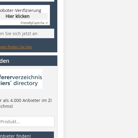
oboter-Verifizierung
Hier klicken
Friendly
Captcha ⇗
n Sie sich jetzt an
nen finden Sie hier
nden
 als 4.000 Anbieter im ZI
ichnis!
nbieter finden!