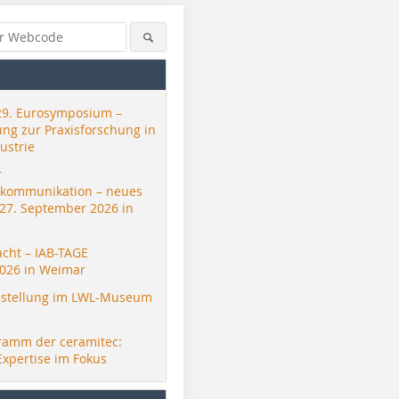
29. Eurosymposium –
ung zur Praxisforschung in
ustrie
r
skommunikation – neues
 27. September 2026 in
acht – IAB-TAGE
026 in Weimar
stellung im LWL-Museum
ramm der ceramitec:
Expertise im Fokus