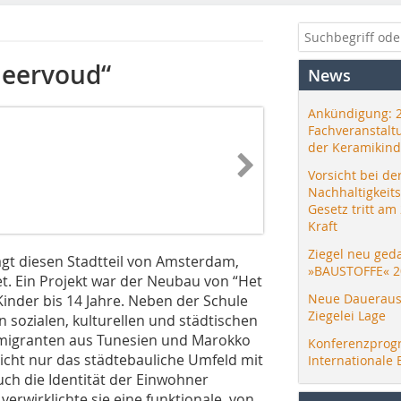
Meervoud“
News
Ankündigung: 
Fachveranstalt
der Keramikind
Vorsicht bei de
Nachhaltigkeit
Gesetz tritt am
Kraft
Ziegel neu ged
rägt diesen Stadtteil von Amsterdam,
»BAUSTOFFE« 2
t. Ein Projekt war der Neubau von “Het
Neue Daueraus
inder bis 14 Jahre. Neben der Schule
Ziegelei Lage
n sozialen, kulturellen und städtischen
Immigranten aus Tunesien und Marokko
Konferenzprog
nicht nur das städtebauliche Umfeld mit
Internationale 
uch die Identität der Einwohner
verwirklichte sie eine funktionale, von