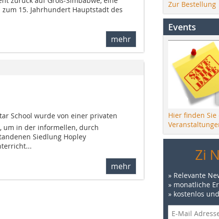
eht zurück auf Groß-Simbabwe, eine
Zur Bestellung
is zum 15. Jahrhundert Hauptstadt des
Events
mehr
Hier finden Sie
Star School wurde von einer privaten
Veranstaltunge
t, um in der informellen, durch
tandenen Siedlung Hopley
erricht...
Zi 
mehr
» Relevante Ne
» monatliche E
» kostenlos un