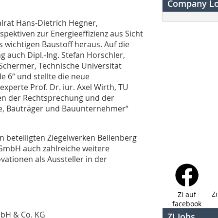
Company L
ialrat Hans-Dietrich Hegner,
ktiven zur Energieeffizienz aus Sicht
s wichtigen Baustoff heraus. Auf die
auch Dipl.-Ing. Stefan Horschler,
 Schermer, Technische Universität
 6“ und stellte die neue
erte Prof. Dr. iur. Axel Wirth, TU
fen der Rechtsprechung und der
ure, Bauträger und Bauunternehmer“
 beteiligten Ziegelwerken Bellenberg
GmbH auch zahlreiche weitere
vationen als Aussteller in der
Z
Zi auf
facebook
mbH & Co. KG
ZI Jobs