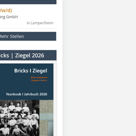
/w/d)
ning GmbH
in Lampertheim
Mehr Stellen
cks | Ziegel 2026