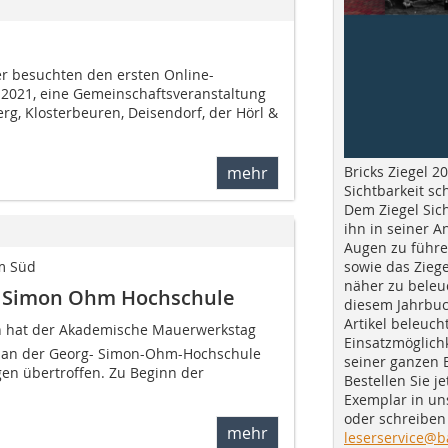
r besuchten den ersten Online-
2021, eine Gemeinschaftsveranstaltung
rg, Klosterbeuren, Deisendorf, der Hörl &
Bricks Ziegel 20
mehr
Sichtbarkeit sc
Dem Ziegel Sich
ihn in seiner A
Augen zu führe
sowie das Ziege
m Süd
näher zu beleu
rg Simon Ohm Hochschule
diesem Jahrbuc
Artikel beleuch
 hat der Akademische Mauer­werkstag
Einsatzmöglichk
 an der Georg- Simon-Ohm-Hochschule
seiner ganzen 
en übertroffen. Zu Beginn der
Bestellen Sie je
Exemplar in u
oder schreiben 
mehr
leserservice@b