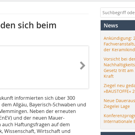
lden sich beim
News
Ankündigung: 
Fachveranstalt
der Keramikind
Vorsicht bei de
Nachhaltigkeit
Gesetz tritt am
Kraft
Ziegel neu ged
»BAUSTOFFE« 2
kunft informierten sich über 300
Neue Daueraus
 dem Allgäu, Bayerisch-Schwaben und
Ziegelei Lage
 Memmingen. Neben der erneuten
Konferenzprog
(EnEV) und der neuen Mauer­
Internationale 
n auch Haftungsfragen auf dem
, Wissenschaft, Wirtschaft und