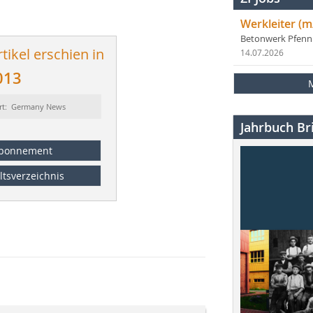
Werkleiter (m
Betonwerk Pfen
tikel erschien in
14.07.2026
013
rt: Germany News
Jahrbuch Bri
bonnement
ltsverzeichnis