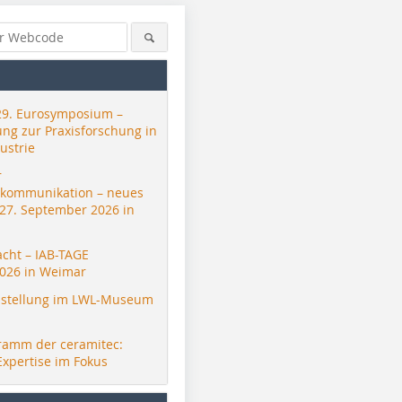
29. Eurosymposium –
ung zur Praxisforschung in
ustrie
r
skommunikation – neues
 27. September 2026 in
acht – IAB-TAGE
026 in Weimar
stellung im LWL-Museum
ramm der ceramitec:
Expertise im Fokus