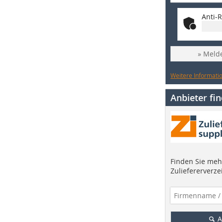
Anti-R
» Melde
Weitere Informatio
Anbieter fi
Finden Sie mehr
Zuliefererverze
A