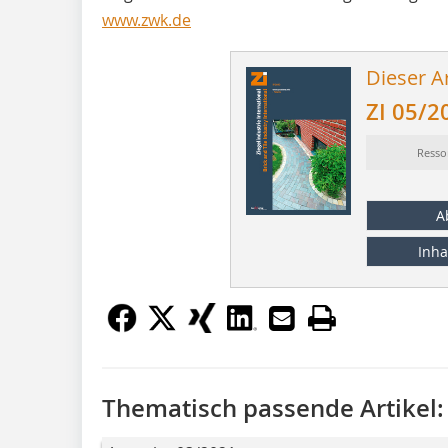
www.zwk.de
Dieser Ar
ZI 05/2
Resso
A
Inha
Thematisch passende Artikel: