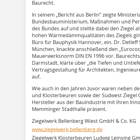
Baurecht.
In seinem „Bericht aus Berlin“ zeigte Minister­
Bundesbauministerium, Maßnahmen und Perspe
des Bundes auf und stellte dabei den Ziegel al
hohen Wärmedämmqualitäten des Ziegels ging 
Büro für Bauphysik Hannover, ein. Dr. Detleff
München, knackte anschließend den „Eurocode
Mauerwerksnorm DIN EN 1996 vor. Baurechtsexp
Darmstadt, klärte über „die Tiefen und Untie
Vertragsgestaltung für Architekten, Ingenie
auf.
Wie auch in den Jahren zuvor waren neben den
und Klosterbeuren sowie der Südwest Ziegel 
Hersteller aus der Bauindustrie mit ihren Inno
Memminger Stadthalle präsent.
Ziegelwerk Bellenberg Wiest GmbH & Co. KG
www.ziegelwerk-bellenberg.de
Ziegelwerk Klosterbeuren Ludwig Leinsing G