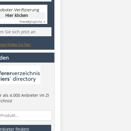
oboter-Verifizierung
Hier klicken
Friendly
Captcha ⇗
n Sie sich jetzt an
nen finden Sie hier
nden
 als 4.000 Anbieter im ZI
ichnis!
nbieter finden!