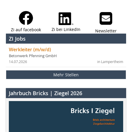
Zi bei LinkedIn
Zi auf facebook
Newsletter
ZI Jobs
Werkleiter (m/w/d)
Betonwerk Pfenning GmbH
14.07.2026
in Lampertheim
Mehr Stellen
Jahrbuch Bricks | Ziegel 2026