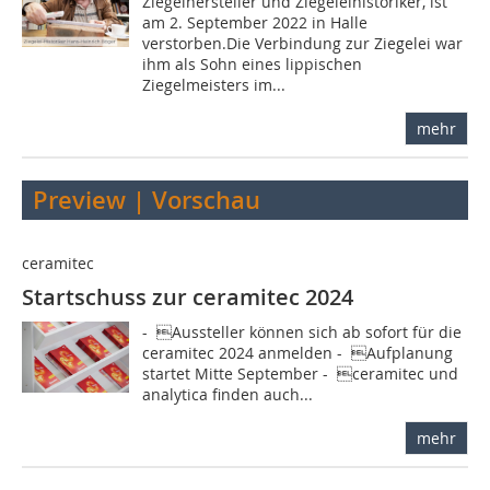
Ziegelhersteller und Ziegeleihistoriker, ist
am 2. September 2022 in Halle
verstorben.Die Verbindung zur Ziegelei war
ihm als Sohn eines lippischen
Ziegelmeisters im...
mehr
Preview | Vorschau
ceramitec
Startschuss zur ceramitec 2024
- Aussteller können sich ab sofort für die
ceramitec 2024 anmelden - Aufplanung
startet Mitte September - ceramitec und
analytica finden auch...
mehr