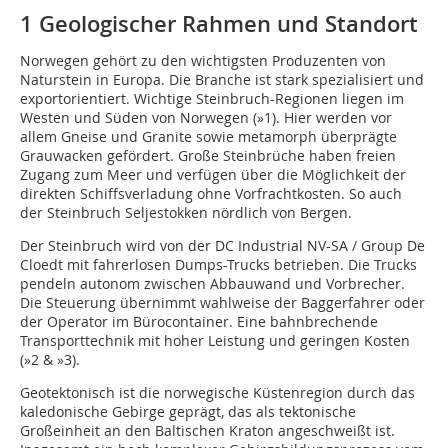
1 Geologischer Rahmen und Standort
Norwegen gehört zu den wichtigsten Produzenten von
Naturstein in Europa. Die Branche ist stark spezialisiert und
exportorientiert. Wichtige Steinbruch-Regionen liegen im
Westen und Süden von Norwegen (
»1
). Hier werden vor
allem Gneise und Granite sowie metamorph überprägte
Grauwacken gefördert. Große Steinbrüche haben freien
Zugang zum Meer und verfügen über die Möglichkeit der
direkten Schiffsverladung ohne Vorfrachtkosten. So auch
der Steinbruch Seljestokken nördlich von Bergen.
Der Steinbruch wird von der DC Industrial NV-SA / Group De
Cloedt mit fahrerlosen Dumps-Trucks betrieben. Die Trucks
pendeln autonom zwischen Abbauwand und Vorbrecher.
Die Steuerung übernimmt wahlweise der Baggerfahrer oder
der Operator im Bürocontainer. Eine bahnbrechende
Transporttechnik mit hoher Leistung und geringen Kosten
(
»2
&
»3
).
Geotektonisch ist die norwegische Küstenregion durch das
kaledonische Gebirge geprägt, das als tektonische
Großeinheit an den Baltischen Kraton angeschweißt ist.