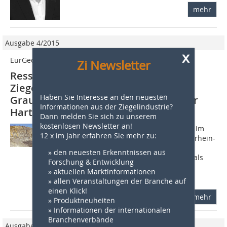
mehr
Ausgabe 4/2015
x
EurGeol Dr. rer. nat. Lutz Krakow
Zi Newsletter
Ressourceneffizienz in der
Ziegelindustrie | Teil XII:
Haben Sie Interesse an den neuesten
Grauwackekarbonat-Granulat aus der
Informationen aus der Ziegelindustrie?
Hartstein­aufbereitung
Dann melden Sie sich zu unserem
kostenlosen Newsletter an!
1 Geologischer Rahmen und Standort Im
12 x im Jahr erfahren Sie mehr zu:
Steinbruch Berge bei Meschede/Nordrhein-
Westfalen werden in einem
» den neuesten Erkenntnissen aus
Gewinnungsfeld sowohl Grauwacken als
Forschung & Entwicklung
auch Kalksteine gewonnen und zu
» aktuellen Marktinformationen
Gesteinskörnungen und...
» allen Veranstaltungen der Branche auf
einen Klick!
mehr
» Produktneuheiten
» Informationen der internationalen
Branchenverbände
Ausgabe 04/2022