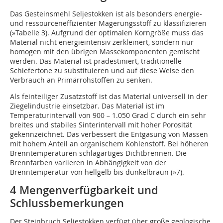
Das Gesteinsmehl Seljestokken ist als besonders energie-
und ressourceneffizienter Magerungsstoff zu klassifizieren
(
»Tabelle 3
). Aufgrund der optimalen Korngröße muss das
Material nicht energieintensiv zerkleinert, sondern nur
homogen mit den übrigen Massekomponenten gemischt
werden. Das Material ist prädestiniert, traditionelle
Schiefertone zu substituieren und auf diese Weise den
Verbrauch an Primärrohstoffen zu senken.
Als feinteiliger Zusatzstoff ist das Material universell in der
Ziegelindustrie einsetzbar. Das Material ist im
Temperaturintervall von 900 – 1.050 Grad C durch ein sehr
breites und stabiles Sinterintervall mit hoher Porosität
gekennzeichnet. Das verbessert die Entgasung von Massen
mit hohem Anteil an organischem Kohlenstoff. Bei höheren
Brenntemperaturen schlagartiges Dichtbrennen. Die
Brennfarben variieren in Abhängigkeit von der
Brenntemperatur von hellgelb bis dunkelbraun (
»7
).
4 Mengenverfügbarkeit und
Schlussbemerkungen
Der Steinbruch Seljestokken verfügt über große geologische