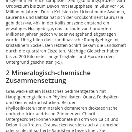
Insgesamt ein hoch komplexer Gebirgsbildungsprozess vom
Ordovizium bis zum Devon mit Hauptphase im Silur vor 450
Millionen Jahren. Durch Kollision der Urkontinente Avalonia,
Laurentia und Baltika hat sich der Großkontinent Laurussia
gebildet (
»4a
,
4b
). In der Kollisionszone entstand ein
gewaltiges Hochgebirge, das im Laufe von hunderten
Millionen Jahren jedoch wieder weitgehend abgetragen
wurde. Übrig blieb das skandinavische Rumpfgebirge mit
kristallinem Sockel. Den letzten Schliff bekam die Landschaft
durch die quartären Eiszeiten. Mächtige Gletscher haben
bis zu 200 Kilometer lange Trogtäler und Fjorde in den
Untergrund geschnitten (
»5
).
2 Mineralogisch-chemische
Zusammensetzung
Grauwacke ist ein klastisches Sedimentgestein mit
Hauptgemengteilen an Phyllosilikaten, Quarz, Feldspäten
und Gesteinsbruchstücken. Bei den
Phyllosilikaten/Tonmineralen dominieren dioktaedrische
und/oder trioktaedrische Glimmer vor Chlorit.
Untergeordnet können Karbonate in Form von Calcit und
Dolomit auftreten. Grauwacken werden auch als unreine
oder schlecht sortierte Sandsteine bezeichnet. Sie