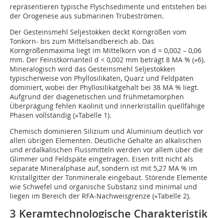
repräsentieren typische Flyschsedimente und entstehen bei
der Orogenese aus submarinen Trübeströmen.
Der Gesteinsmehl Seljestokken deckt Korngrößen vom
Tonkorn- bis zum Mittelsandbereich ab. Das
Korngrößenmaxima liegt im Mittelkorn von d = 0,002 – 0,06
mm. Der Feinstkornanteil d < 0,002 mm beträgt 8 MA % (
»6
).
Mineralogisch wird das Gesteinsmehl Seljestokken
typischerweise von Phyllosilikaten, Quarz und Feldpäten
dominiert, wobei der Phyllosilikatgehalt bei 38 MA % liegt.
Aufgrund der diagenetischen und frühmetamorphen
Überprägung fehlen Kaolinit und innerkristallin quellfähige
Phasen vollständig (
»Tabelle 1
).
Chemisch dominieren Silizium und Aluminium deutlich vor
allen übrigen Elementen. Deutliche Gehalte an alkalischen
und erdalkalischen Flussmitteln werden vor allem über die
Glimmer und Feldspäte eingetragen. Eisen tritt nicht als
separate Mineralphase auf, sondern ist mit 5,27 MA % im
Kristallgitter der Tonminerale eingebaut. Störende Elemente
wie Schwefel und organische Substanz sind minimal und
liegen im Bereich der RFA-Nachweisgrenze (
»Tabelle 2
).
3 Keramtechnologische Charakteristik