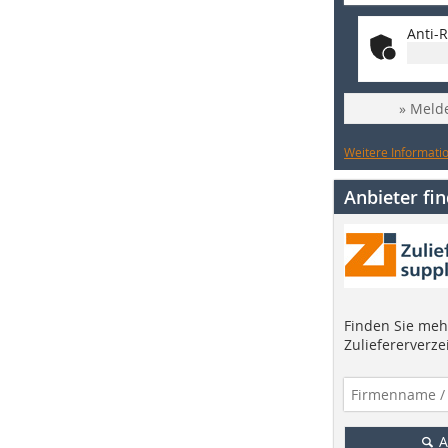
Anti-R
» Melde
Weitere Informatio
Anbieter fi
Finden Sie mehr
Zuliefererverze
A