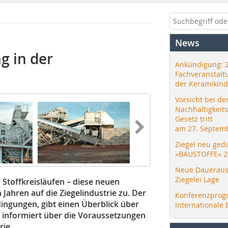
News
g in der
Ankündigung: 
Fachveranstalt
der Keramikind
Vorsicht bei de
Nachhaltigkeit
Gesetz tritt
am 27. Septemb
Ziegel neu ged
»BAUSTOFFE« 2
Neue Daueraus
Ziegelei Lage
 Stoffkreisläufen – diese neuen
hren auf die Ziegelindustrie zu. Der
Konferenzprog
ingungen, gibt einen Überblick über
Internationale 
 informiert über die Voraussetzungen
rie.