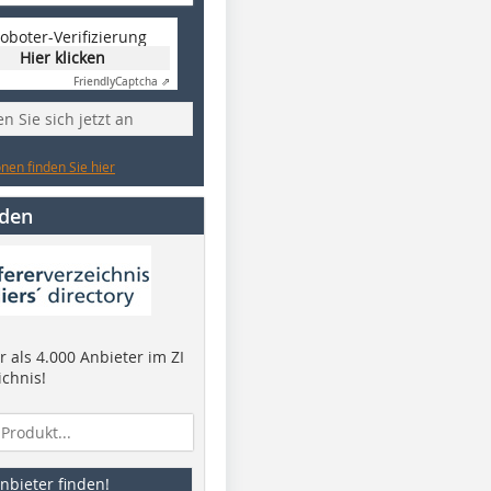
oboter-Verifizierung
Hier klicken
Friendly
Captcha ⇗
n Sie sich jetzt an
nen finden Sie hier
nden
 als 4.000 Anbieter im ZI
ichnis!
nbieter finden!