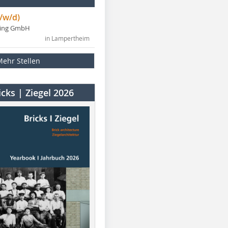
/w/d)
ning GmbH
in Lampertheim
Mehr Stellen
cks | Ziegel 2026