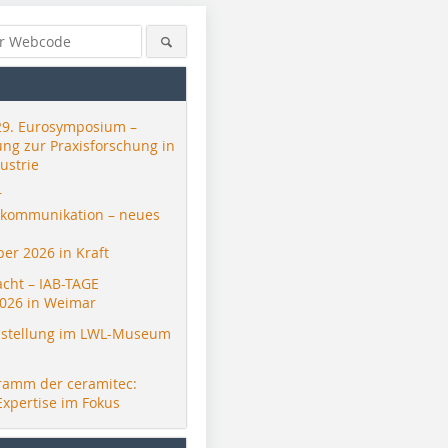
29. Eurosymposium –
ung zur Praxisforschung in
ustrie
r
skommunikation – neues
er 2026 in Kraft
acht – IAB-TAGE
026 in Weimar
stellung im LWL-Museum
ramm der ceramitec:
Expertise im Fokus