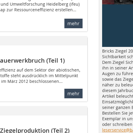
- und Umweltforschung Heidelberg (ifeu)
map zur Ressourceneffizienz erstellen...
mehr
Bricks Ziegel 20
Sichtbarkeit sc
auerwerkbruch (Teil 1)
Dem Ziegel Sich
ihn in seiner A
ffizienz auf dem Sektor der abiotischen,
Augen zu führe
offe steht ausdrücklich im Mittelpunkt
sowie das Ziege
 im März 2012 beschlossenen...
näher zu beleu
diesem Jahrbuc
mehr
Artikel beleuch
Einsatzmöglichk
seiner ganzen 
Bestellen Sie je
Exemplar in u
oder schreiben 
Ziegelproduktion (Teil 2)
leserservice@b