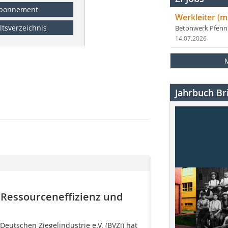
bonnement
Werkleiter (m
ltsverzeichnis
Betonwerk Pfen
14.07.2026
Jahrbuch Bri
n Ressourceneffizienz und
utschen Ziegelindustrie e.V. (BVZi) hat