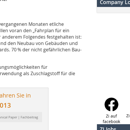
Company L
 vergangenen Monaten etliche
len voran den „Fahrplan für ein
anderem Folgendes festgehalten ist:
g und den Neubau von Gebäuden und
rds. 70 % der nicht gefährlichen Bau-
dungsmöglichkeiten für
rwendung als Zuschlagstoff für die
ahren Sie in
2013
Z
Zi auf
hnical Paper | Fachbeitrag
facebook
ZI Jobs