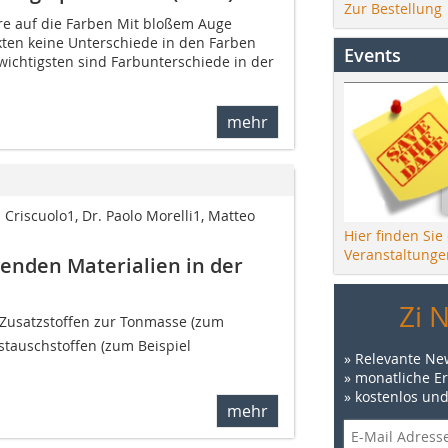
Zur Bestellung
re auf die Farben Mit bloßem Auge
kten keine Unterschiede in den Farben
Events
wichtigsten sind Farbunterschiede in der
mehr
la Criscuolo1, Dr. Paolo Morelli1, Matteo
Hier finden Sie
Veranstaltunge
renden Materialien in der
Zi 
Zusatzstoffen zur Tonmasse (zum
stauschstoffen (zum Beispiel
» Relevante Ne
» monatliche E
» kostenlos un
mehr