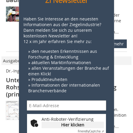
Zi Newsletter
1 Einleitung Der Herstellungsprozess
keramischer Ziegel hat sich im Laufe der
Haben Sie Interesse an den neuesten
Zeit nicht wesentlich verändert. Moderne
Informationen aus der Ziegelindustrie?
Ziegelwerke ­werden jedoch immer
Dann melden Sie sich zu unserem
effizienter, die Produktionskapazitäten...
kostenlosen Newsletter an!
12 x im Jahr erfahren Sie mehr zu:
mehr
» den neuesten Erkenntnissen aus
Forschung & Entwicklung
Ausgabe 04/2013
» aktuellen Marktinformationen
» allen Veranstaltungen der Branche auf
Dr.-Ing. Anja Tatarin, Dipl.-Ing. Regina Vogt
einen Klick!
Untersuchungen für grobkeramische
» Produktneuheiten
» Informationen der internationalen
Rohstoffe: Rohstoffzusammensetzung
Branchenverbände
(primäre Eigenschaften) – Teil 1
1 Einleitung Die Basis eines jeden
silikatkeramischen Erzeugnisses ist Ton.
Nach [6] bezieht sich die offizielle Definition
Anti-Roboter-Verifizierung
des Nomenclature Committee of the
Hier klicken
Association Internationale pour lEtude...
Friendly
Captcha ⇗