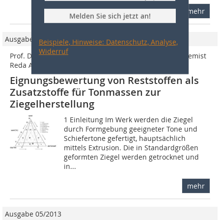
mehr
Melden Sie sich jetzt an!
Ausgabe 12/2011
Beispiele, Hinweise: Datenschutz, Analyse,
Widerruf
Prof. Dr.-Ing. Laila M. Farag, Dr. Hesham M. Awad1, Chemist
Reda A. Ahmed2
Eignungsbewertung von Reststoffen als
Zusatzstoffe für Tonmassen zur
Ziegelherstellung
1 Einleitung Im Werk werden die Ziegel
durch Formgebung geeigneter Tone und
Schiefertone gefertigt, hauptsächlich
mittels Extrusion. Die in Standardgrößen
geformten Ziegel werden getrocknet und
in...
mehr
Ausgabe 05/2013