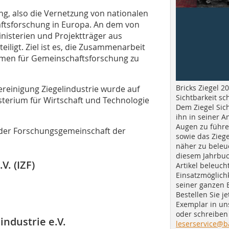
ng, also die Vernetzung von nationalen
tsforschung in Europa. An dem von
inisterien und Projektträger aus
ligt. Ziel ist es, die Zusammenarbeit
mmen für Gemeinschaftsforschung zu
Bricks Ziegel 20
einigung Ziegelindustrie wurde auf
Sichtbarkeit sc
sterium für Wirtschaft und Technologie
Dem Ziegel Sich
ihn in seiner A
Augen zu führe
i der Forschungsgemeinschaft der
sowie das Ziege
näher zu beleu
diesem Jahrbuc
V. (IZF)
Artikel beleuch
Einsatzmöglichk
seiner ganzen 
Bestellen Sie je
Exemplar in u
oder schreiben 
ndustrie e.V.
leserservice@b