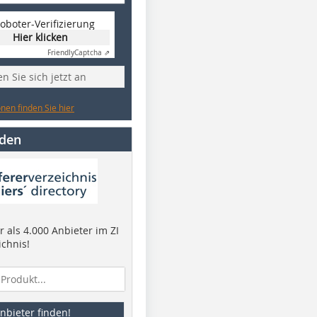
oboter-Verifizierung
Hier klicken
Friendly
Captcha ⇗
n Sie sich jetzt an
nen finden Sie hier
nden
 als 4.000 Anbieter im ZI
ichnis!
nbieter finden!