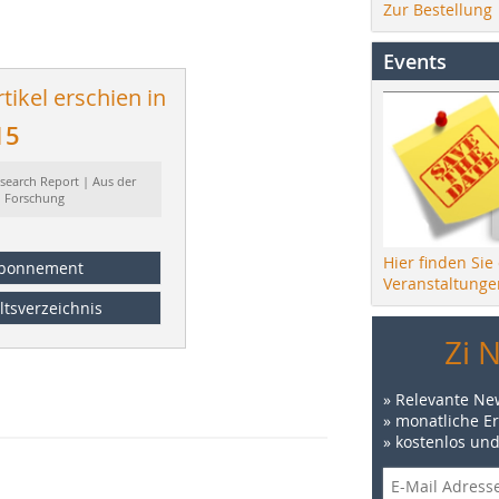
Zur Bestellung
Events
tikel erschien in
15
search Report | Aus der
Forschung
Hier finden Sie
bonnement
Veranstaltunge
ltsverzeichnis
Zi 
» Relevante Ne
» monatliche E
» kostenlos un