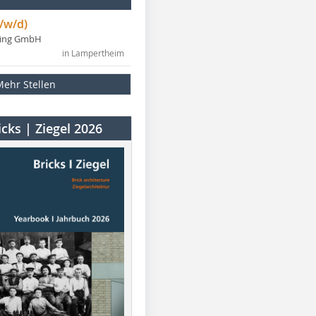
/w/d)
ning GmbH
in Lampertheim
Mehr Stellen
cks | Ziegel 2026