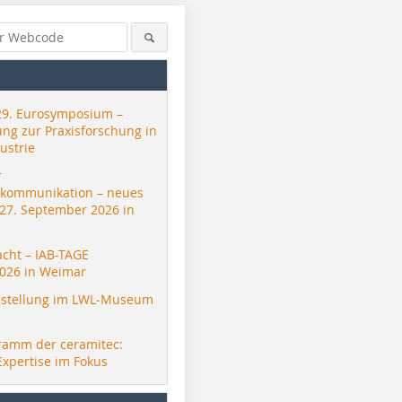
29. Eurosymposium –
ung zur Praxisforschung in
ustrie
r
skommunikation – neues
 27. September 2026 in
acht – IAB-TAGE
026 in Weimar
stellung im LWL-Museum
ramm der ceramitec:
Expertise im Fokus