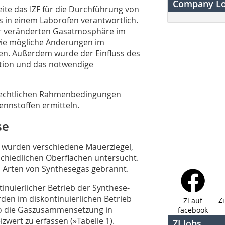
Company L
eite das IZF für die Durchführung von
 in einem Laborofen verantwortlich.
er veränderten Gasatmosphäre im
wie mögliche Änderungen im
den. Außerdem wurde der Einfluss des
ktion und das notwendige
e rechtlichen Rahmenbedingungen
ennstoffen ermitteln.
se
 wurden verschiedene Mauerziegel,
schiedlichen Oberflächen untersucht.
i Arten von Synthesegas gebrannt.
inuierlicher Betrieb der Synthese-
den im diskontinuierlichen Betrieb
Z
Zi auf
o die Gaszusammensetzung in
facebook
wert zu erfassen (»Tabelle 1).
ZI Jobs