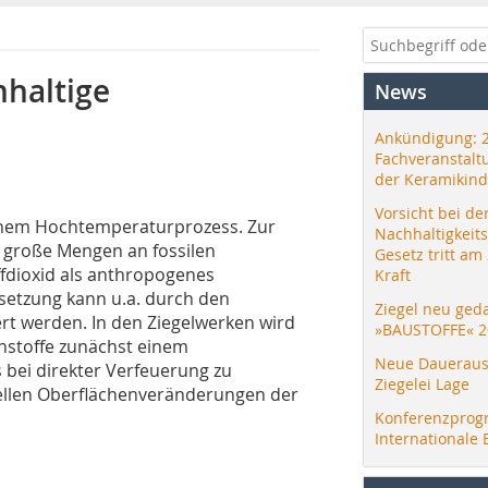
hhaltige
News
Ankündigung: 
Fachveranstalt
der Keramikind
Vorsicht bei de
 einem Hochtemperaturprozess. Zur
Nachhaltigkeit
große Mengen an fossilen
Gesetz tritt am
ffdioxid als anthropogenes
Kraft
isetzung kann u.a. durch den
Ziegel neu ged
rt werden. In den Ziegelwerken wird
»BAUSTOFFE« 2
nstoffe zunächst einem
Neue Daueraus
bei direkter Verfeuerung zu
Ziegelei Lage
rellen Oberflächenveränderungen der
Konferenzprog
Internationale 