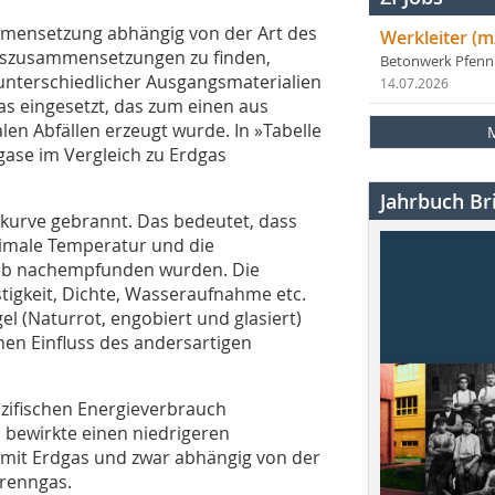
ammensetzung abhängig von der Art des
Werkleiter (m
aszusammensetzungen zu finden,
Betonwerk Pfen
unterschiedlicher Ausgangsmaterialien
14.07.2026
as eingesetzt, das zum einen aus
 Abfällen erzeugt wurde. In »Tabelle
ase im Vergleich zu Erdgas
Jahrbuch Bri
kurve gebrannt. Das bedeutet, dass
imale Temperatur und die
ieb nachempfunden wurden. Die
tigkeit, Dichte, Wasseraufnahme etc.
el (Naturrot, engobiert und glasiert)
inen Einfluss des andersartigen
ezifischen Energieverbrauch
 bewirkte einen niedrigeren
 mit Erdgas und zwar abhängig von der
renngas.