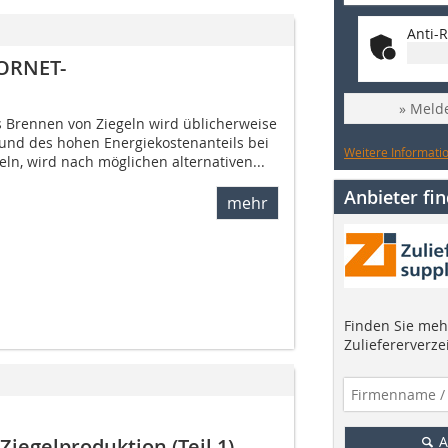
Anti-R
CORNET-
» Melde
s Brennen von Ziegeln wird üblicherweise
rund des hohen Energiekostenanteils bei
Weitere Informatio
eln, wird nach möglichen alternativen...
Anbieter fi
mehr
Finden Sie mehr
Zuliefererverze
A
Ziegelproduktion (Teil 1)