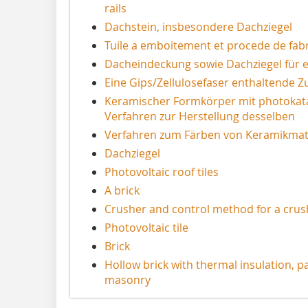
rails
Dachstein, insbesondere Dachziegel
Tuile a emboitement et procede de fab
Dacheindeckung sowie Dachziegel für 
Eine Gips/Zellulosefaser enthaltende 
Keramischer Formkörper mit photokata
Verfahren zur Herstellung desselben
Verfahren zum Färben von Keramikmate
Dachziegel
Photovoltaic roof tiles
A brick
Crusher and control method for a crus
Photovoltaic tile
Brick
Hollow brick with thermal insulation, pa
masonry