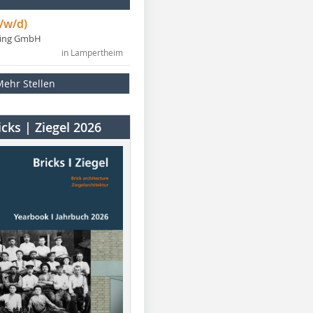
/w/d)
ning GmbH
in Lampertheim
Mehr Stellen
cks | Ziegel 2026