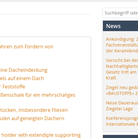
News
Ankündigung: 
Fachveranstalt
fahren zum Fördern von
der Keramikind
Vorsicht bei de
Nachhaltigkeit
eine Dacheindeckung
Gesetz tritt am
els auf einem Dach
Kraft
 Feststoffe
Ziegel neu ged
»BAUSTOFFE« 2
enschale für ein mehrschaliges
Neue Daueraus
Ziegelei Lage
tücken, insbesondere Fliesen
ulen auf geneigten Dächern
Konferenzprog
Internationale 
l holder with extendiple supporting