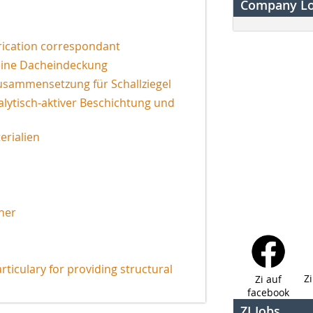
Company L
rication correspondant
eine Dacheindeckung
Zusammensetzung für Schallziegel
lytisch-aktiver Beschichtung und
rialien
her
rticulary for providing structural
Z
Zi auf
facebook
ZI Jobs