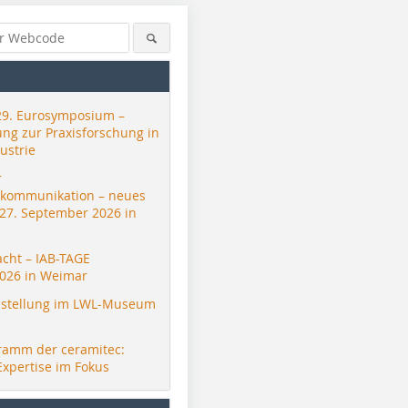
29. Eurosymposium –
ung zur Praxisforschung in
ustrie
r
skommunikation – neues
 27. September 2026 in
acht – IAB-TAGE
026 in Weimar
stellung im LWL-Museum
ramm der ceramitec:
Expertise im Fokus