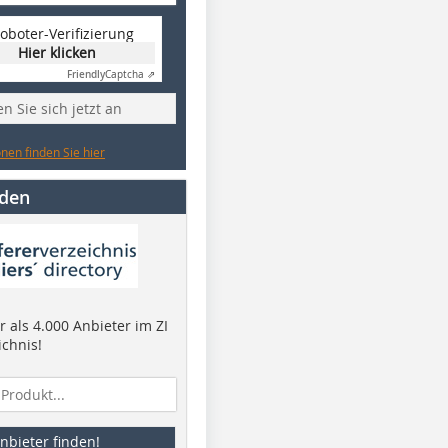
oboter-Verifizierung
Hier klicken
Friendly
Captcha ⇗
n Sie sich jetzt an
nen finden Sie hier
nden
 als 4.000 Anbieter im ZI
ichnis!
nbieter finden!