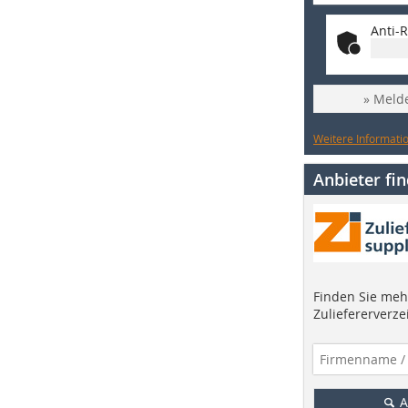
Anti-R
» Melde
Weitere Informatio
Anbieter fi
Finden Sie mehr
Zuliefererverze
A